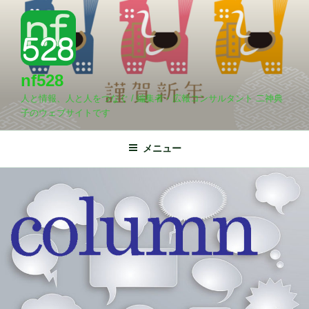
コ
コ
ン
ン
テ
テ
ン
ン
ツ
ツ
nf528
へ
へ
人と情報、人と人をつなぐ / 編集者・広報コンサルタント 二神典
ス
ス
子のウェブサイトです
キ
キ
ッ
ッ
メニュー
プ
プ