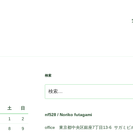
検索
検
索:
土
日
nf528 / Noriko futagami
1
2
office 東京都中央区銀座7丁目13-6 サガミビ
8
9