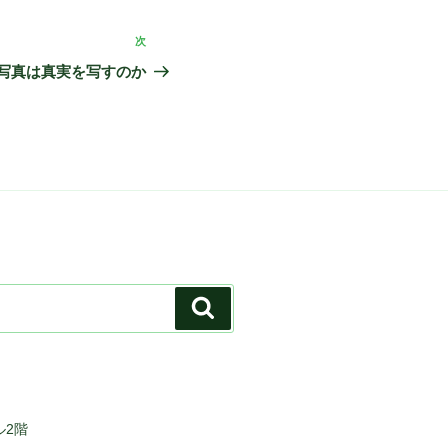
次
次
の
写真は真実を写すのか
投
稿
検
索
ル2階