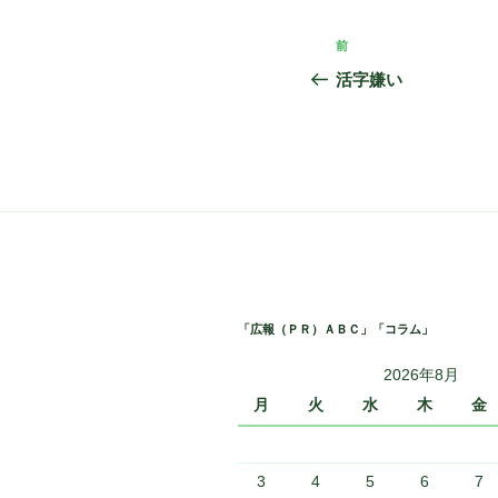
投
前
前
稿
の
活字嫌い
投
ナ
稿
ビ
ゲ
ー
シ
ョ
「広報（ＰＲ）ＡＢＣ」「コラム」
ン
2026年8月
月
火
水
木
金
3
4
5
6
7