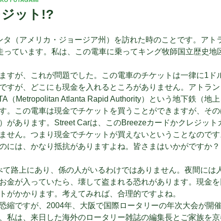
ジット!?
ンタ（アメリカ・ジョージア州）を訪れた時のことです。アトランタ
が走っています。私は、この電車に乗ってキング牧師国立歴史地
ますが、これが問題でした。この電車のチケットは一律に1ド
ですが、どこにも現金を入れるところがありません。アトランタに
（Metropolitan Atlanta Rapid Authority）という地
す。この電車は現金でチケットを買うことができますが、そのほか
があります。Street Carは、このBreezeカードかクレジ
ません。つまり現金でチケットが買えないということなのです
のには、かなり抵抗がありますよね。皆さまはいかがですか？
の駅はすべて路上にあり、係の人がいるわけではありません。夜間に
お金が入っていたら、壊して盗まれる恐れがあります。現金を
トがかかります。考えてみれば、合理的ですよね。
恐縮ですが、2004年、大阪で国際ロータリーの年次大会が開
、私は、来日した海外のロータリー雑誌の編集長とご家族を京