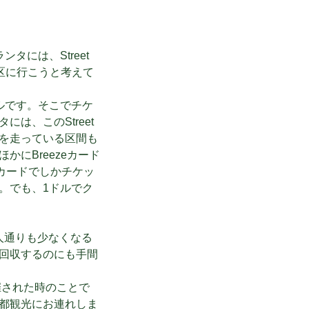
には、Street
区に行こうと考えて
ルです。そこでチケ
は、このStreet
下鉄（地上を走っている区間も
にBreezeカード
ットカードでしかチケッ
。でも、1ドルでク
は人通りも少なくなる
回収するのにも手間
催された時のことで
都観光にお連れしま