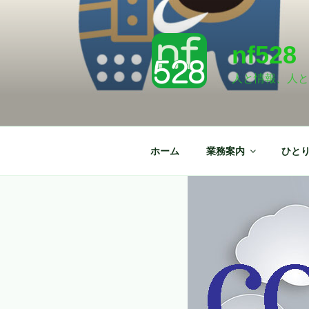
コ
コ
ン
ン
テ
テ
nf528
ン
ン
ツ
ツ
人と情報、人と
へ
へ
ス
ス
キ
キ
ッ
ッ
ホーム
業務案内
ひと
プ
プ