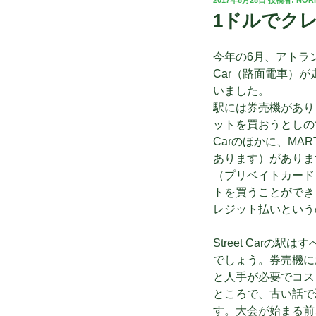
稿
1ドルでクレ
日:
今年の6月、アトラ
Car（路面電車）
いました。
駅には券売機があり
ットを買おうとしの
Carのほかに、MARTA
あります）がありま
（プリベイトカード）
トを買うことができ
レジット払いという
Street Car
でしょう。券売機に
と人手が必要でコス
ところで、古い話で
す。大会が始まる前