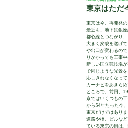
稿
東京はただ
日:
東京は今、再開発の
最近も、地下鉄銀座
都心線とつながり、
大きく変貌を遂げて
や出口が変わるので
りかかっても工事中
新しい国立競技場が
で同じような光景を
応しきれなくなって
カーナビをあきらめ
ところで、前回、1
京ではいくつもの工
から54年たった今
東京だけではありま
道路や橋、ビルなど
ている東京の街は、