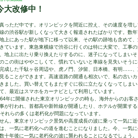
今大改修中！
真っただ中です。オリンピックを間近に控え、その速度を増し
線の渋谷駅が新しくなって大きく報道されたばかりです。数年
地上にあった駅が地下に移って以来、その駅の跡地も含めて、
きています。東急東横線で渋谷に行くのは特に大変で、工事の
、地上に出たり乗り換えたりするのに、迷子になってしまいそ
のこの街はややこしくて、慣れていないと車線を見失いそうに
完成した千駄ヶ谷周辺や、虎ノ門、汐留、日本橋、有明……、
見ることができます。高速道路の開通も相次いで、私の古いカ
きました。買い替えてもまたすぐに役に立たなくなってしまい
て、最近はスマホをカーナビとして利用しています。
964年に開催された東京オリンピックの時も、海外からのお客
事が行われ、首都高や新幹線が開通したり、ホテルが開業する
、それらの多くは老朽化が問題になっています。
せん。東京オリンピック景気や高度成長の波に乗って一気に近
は、一気に老朽化への道を進むことになりました。今、一気に
数十年後に一気に老朽化の波に襲われることになるでしょう。