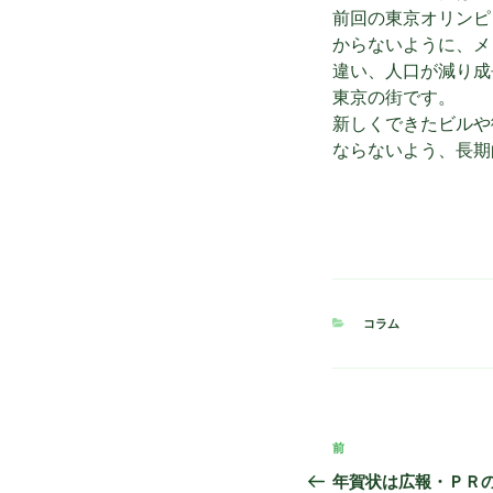
前回の東京オリンピ
からないように、メ
違い、人口が減り成
東京の街です。
新しくできたビルや
ならないよう、長期
カ
コラム
テ
ゴ
リ
ー
投
前
前
稿
の
年賀状は広報・ＰＲ