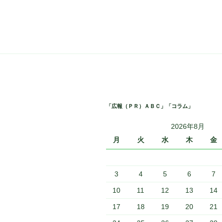
投
ナ
稿
ビ
ゲ
ー
シ
ョ
「広報（ＰＲ）ＡＢＣ」「コラム」
ン
2026年8月
月
火
水
木
金
3
4
5
6
7
10
11
12
13
14
17
18
19
20
21