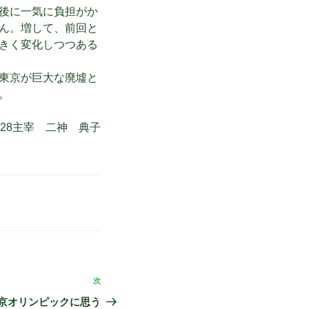
後に一気に負担がか
ん。増して、前回と
きく変化しつつある
東京が巨大な廃墟と
。
f528主宰 二神 典子
次
次
の
京オリンピックに思う