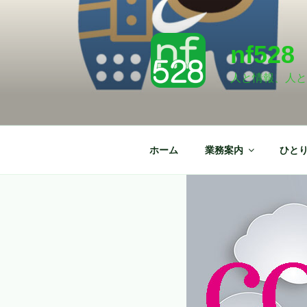
コ
コ
ン
ン
テ
テ
nf528
ン
ン
ツ
ツ
人と情報、人と
へ
へ
ス
ス
キ
キ
ッ
ッ
ホーム
業務案内
ひと
プ
プ