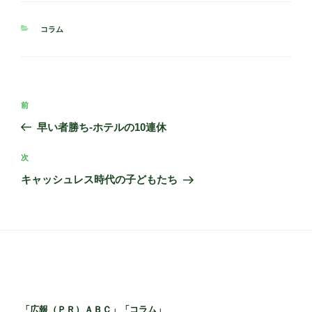
カ
コラム
テ
ゴ
リ
ー
投
前
前
稿
の
早い者勝ち-ホテルの10連休
ナ
投
ビ
稿
次
次
ゲ
の
キャッシュレス時代の子どもたち
投
ー
稿
シ
ョ
ン
「広報（ＰＲ）ＡＢＣ」「コラム」