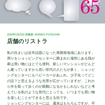
投
2020年1月22日
投稿者:
NORIKO FUTAGAMI
稿
店舗のリストラ
日:
私の住まいは近年話題になった再開発地域にあります。
周りをショッピングセンターに囲まれた場所にある我が
家は買い物にはとても便利。新しいマンションがどんど
ん建っていますから若い世代の人たちが多く、ショッピ
ングセンターにもベビーカーがあふれ、少子化ってどこ
の話？と思えるような光景が広がっていますが、これか
ら年を取って歩くのが困難になるかもしれないなどと考
えている私のような世代にとっても、いつまでも買い物
を楽しむことができると思える街です。
ショッピングセンターには、週末はもちろんですが、平