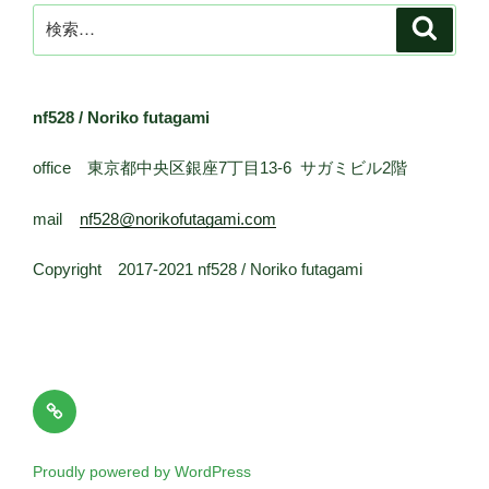
検
検
索
索:
nf528 / Noriko futagami
office 東京都中央区銀座7丁目13-6 サガミビル2階
mail
nf528@norikofutagami.com
Copyright 2017-2021 nf528 / Noriko futagami
メ
ー
ル
Proudly powered by WordPress