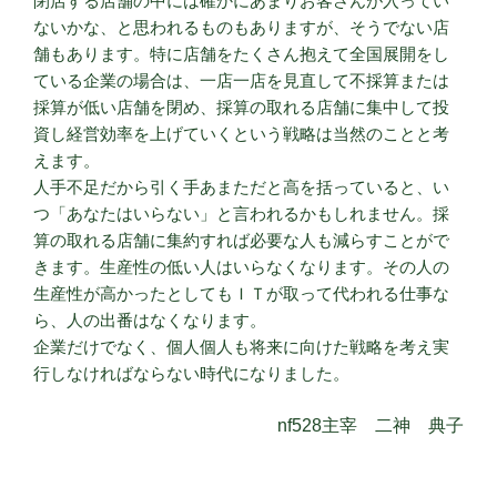
閉店する店舗の中には確かにあまりお客さんが入ってい
ないかな、と思われるものもありますが、そうでない店
舗もあります。特に店舗をたくさん抱えて全国展開をし
ている企業の場合は、一店一店を見直して不採算または
採算が低い店舗を閉め、採算の取れる店舗に集中して投
資し経営効率を上げていくという戦略は当然のことと考
えます。
人手不足だから引く手あまただと高を括っていると、い
つ「あなたはいらない」と言われるかもしれません。採
算の取れる店舗に集約すれば必要な人も減らすことがで
きます。生産性の低い人はいらなくなります。その人の
生産性が高かったとしてもＩＴが取って代われる仕事な
ら、人の出番はなくなります。
企業だけでなく、個人個人も将来に向けた戦略を考え実
行しなければならない時代になりました。
nf528主宰 二神 典子