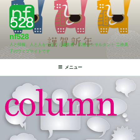
コ
コ
ン
ン
テ
テ
ン
ン
ツ
ツ
nf528
へ
へ
人と情報、人と人をつなぐ / 編集者・広報コンサルタント 二神典
ス
ス
子のウェブサイトです
キ
キ
ッ
ッ
メニュー
プ
プ